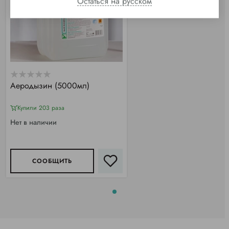
Остаться на русском
Аеродызин (5000мл)
Купили 203 раза
Нет в наличии
СООБЩИТЬ