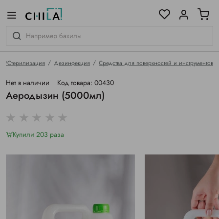
цветовой гамме
ированные
ия/Стерилизация
Дезинфекция
Средства для поверхностей и инструментов
Нет в наличии
Код товара: 00430
Аеродызин (5000мл)
Купили 203 раза