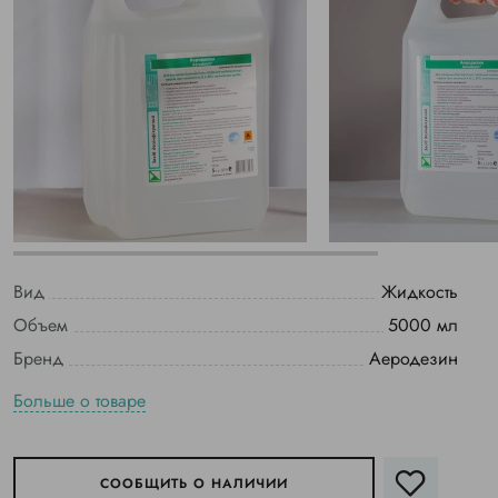
Вид
Жидкость
Объем
5000 мл
Бренд
Аеродезин
Больше о товаре
СООБЩИТЬ О НАЛИЧИИ