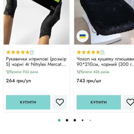
(1)
(1)
Рукавички нітрилові (розмір
Чохол на кушетку плюшев
S) чорні 4г Nitrylex Mercator,
90*210см, чорний (300 г/
100 шт
м²)
Купили 933 рази
Купили 426 разiв
264 грн/уп
743 грн/шт
КУПИТИ
КУПИТИ