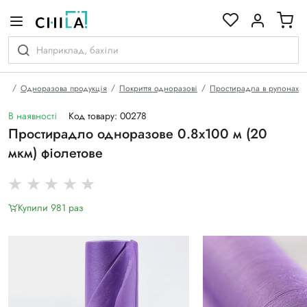
кольоровій гамі
на
Одноразова продукція
Покриття одноразові
Простирадла в рулонах
В наявності
Код товару: 00278
Простирадло одноразове 0.8х100 м (20
мкм) фіолетове
Купили 981 раз