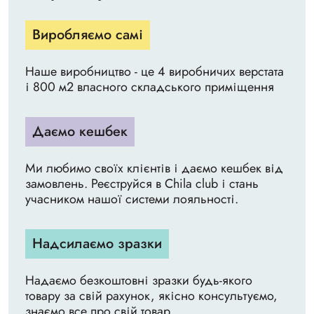
Виробляємо самі
Наше виробництво - це 4 виробничих верстата
і 800 м2 власного складського приміщення
Даємо кешбек
Ми любимо своїх клієнтів і даємо кешбек від
замовлень. Реєструйся в Chila club і стань
учасником нашої системи лояльності.
Надсилаємо зразки
Надаємо безкоштовні зразки будь-якого
товару за свій рахунок, якісно консультуємо,
знаємо все про свій товар