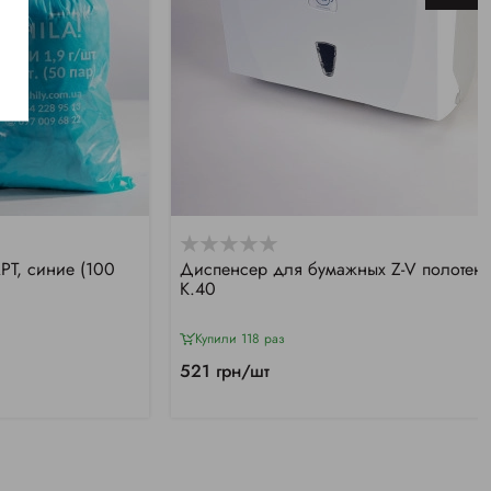
РТ, синие (100
Диспенсер для бумажных Z-V полотен
К.40
Купили 118 раз
521 грн/шт