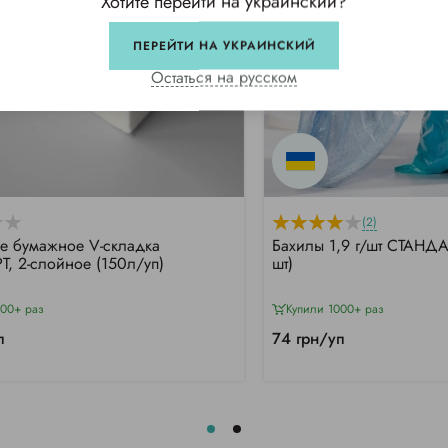
Хотите перейти на украинский?
ПЕРЕЙТИ НА УКРАИНСКИЙ
Остаться на русском
(2)
е бумажное V-складка
Бахилы 1,9 г/шт СТАНДА
, 2-слойное (150л/уп)
шт)
000+ раз
Купили 1000+ раз
п
74 грн/уп