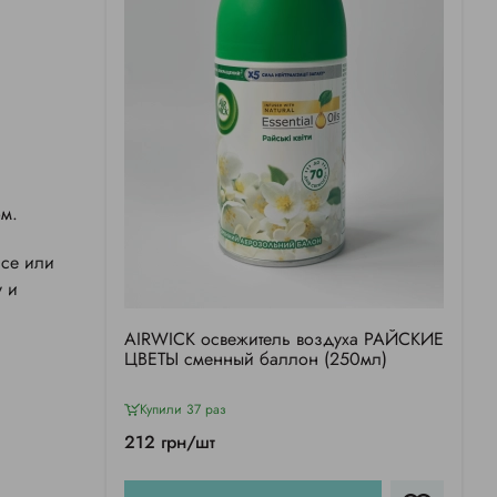
ом.
исе или
у и
АIRWICK освежитель воздуха РАЙСКИЕ
ЦВЕТЫ сменный баллон (250мл)
Купили 37 раз
212 грн/шт