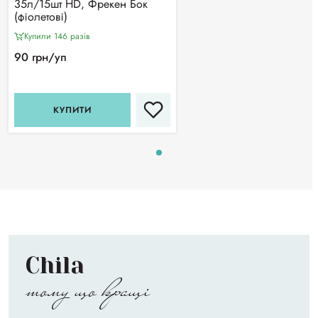
35л/15шт HD, Фрекен Бок
(фіолетові)
Купили 146 разiв
90 грн/уп
КУПИТИ
Chila
тому що кращі