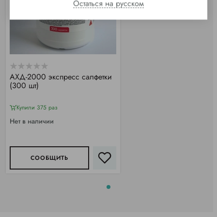
Остаться на русском
АХД-2000 экспресс салфетки
(300 шт)
Купили 375 раз
Нет в наличии
СООБЩИТЬ