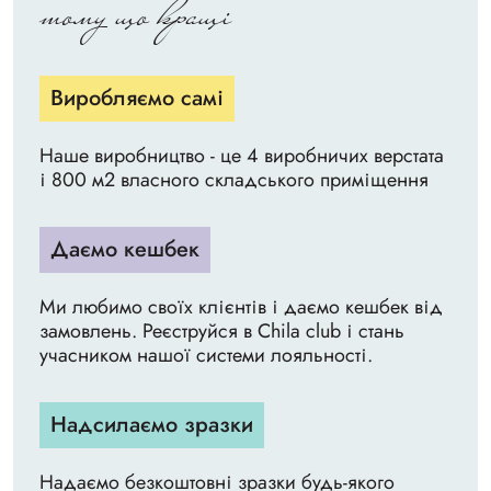
тому що кращі
Виробляємо самі
Наше виробництво - це 4 виробничих верстата
і 800 м2 власного складського приміщення
Даємо кешбек
Ми любимо своїх клієнтів і даємо кешбек від
замовлень. Реєструйся в Chila club і стань
учасником нашої системи лояльності.
Надсилаємо зразки
Надаємо безкоштовні зразки будь-якого