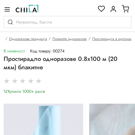
кольоровій гамі
на
Одноразова продукція
Покриття одноразові
Простирадла в рулонах
В наявності
Код товару: 00274
Простирадло одноразове 0.8х100 м (20
мкм) блакитне
Купили 1000+ разiв