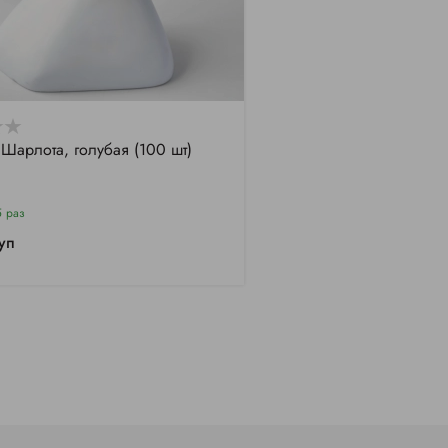
Шарлота, голубая (100 шт)
5 раз
уп