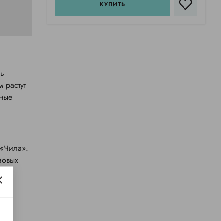
КУПИТЬ
чь
 растут
нные
 «Чила».
зовых