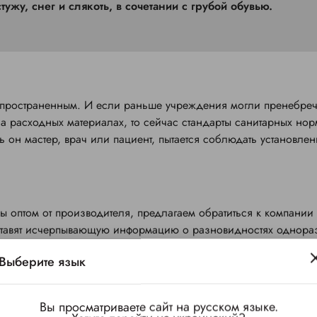
ужу, снег и слякоть, в сочетании с грубой обувью.
спространенным. И если раньше учреждения могли пренебре
расходных материалах, то сейчас стандарты санитарных норм
 он мастер, врач или пациент, пытается соблюдать установле
ы оптом от производителя, предлагаем обратиться к компании
ставят исчерпывающую информацию о разновидностях однора
Выберите язык
 или пакеты по 1000 шт (500 пар).
Вы просматриваете сайт на русском языке.