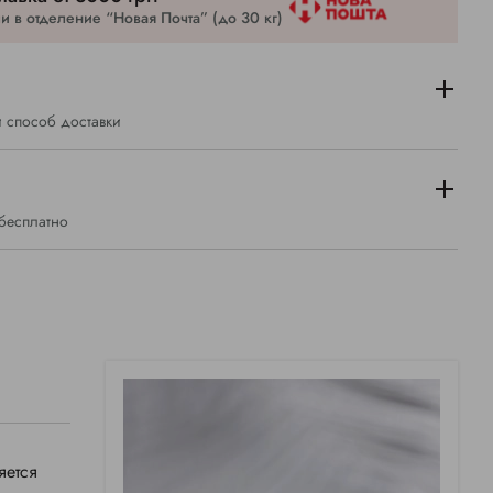
 в отделение “Новая Почта” (до 30 кг)
 способ доставки
 бесплатно
яется