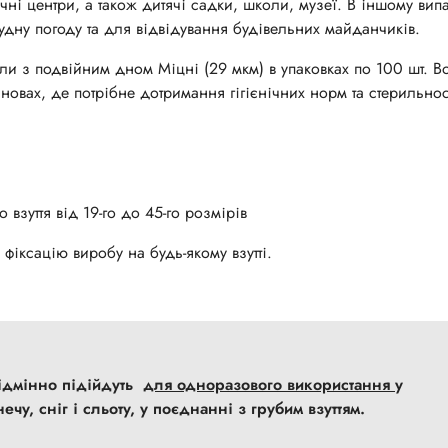
ічні центри, а також дитячі садки, школи, музеї. В іншому вип
рудну погоду та для відвідування будівельних майданчиків.
и з подвійним дном Міцні (29 мкм) в упаковках по 100 шт. В
новах, де потрібне дотримання гігієнічних норм та стерильнос
взуття від 19-го до 45-го розмірів
фіксацію виробу на будь-якому взутті.
відмінно підійдуть
для одноразового використання
у
чу, сніг і сльоту, у поєднанні з грубим взуттям.