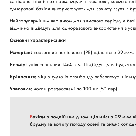
санітарно-гігієнічних норм: медичні установи, косметолог
одноразові бахіли використовують для захисту взуття в б
Найпопулярнішим варіантом для зимового періоду є бахіл
відмінно підійдуть для одноразового використання в уста
Основні характеристики
Матеріал:
первинний поліетилен (РЕ) щільністю 29 мкм.
Розмір:
універсальний 14х41 см. Підійдуть для будь-якого 
Кріплення:
міцна гумка із спанбонду забезпечує щільну 
Упаковка:
чохли розфасовані по 100 шт (50 пар)
Бахіли з подвійним дном щільністю 29 мкм 
брудну та вологу погоду осені та зими: холодне