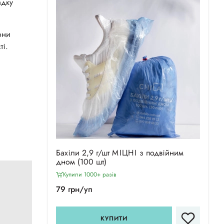
адку
они
ті.
Бахіли 2,9 г/шт МІЦНІ з подвійним
дном (100 шт)
Купили 1000+ разiв
79 грн/уп
КУПИТИ