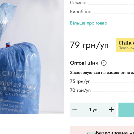
Сегмент
Виробник
Більше про товар
79 грн/уп
Chila
Поверне
Оптові ціни
Застосовуються на замовлення за
75 грн/уп
70 грн/уп
Безкоштовна до