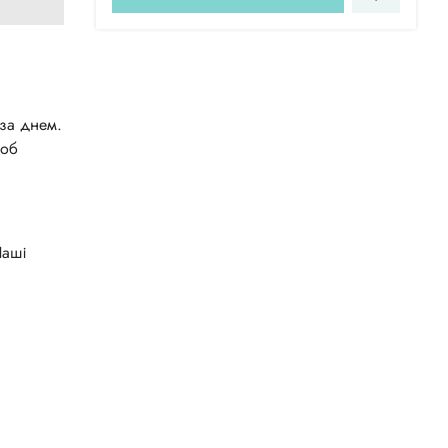
 за днем.
щоб
Наші