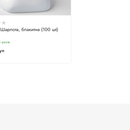
Шарлота, блакитна (100 шт)
 разiв
уп