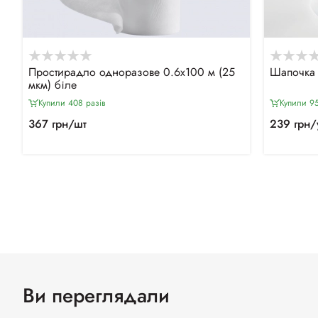
Простирадло одноразове 0.6х100 м (25
Шапочка 
мкм) біле
Купили 408 разiв
Купили 95
367 грн/шт
239 грн/
Ви переглядали