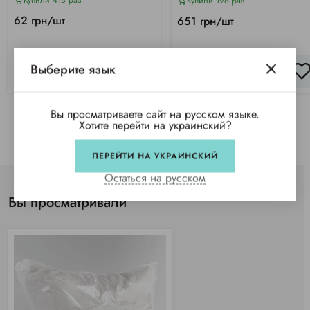
Купили 413 раз
Купили 196 раз
62 грн/шт
651 грн/шт
Выберите язык
КУПИТЬ
КУПИТЬ
Вы просматриваете сайт на русском языке.
Хотите перейти на украинский?
ПЕРЕЙТИ НА УКРАИНСКИЙ
Остаться на русском
Вы просматривали