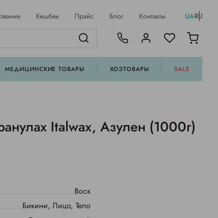
ование
Кешбек
Прайс
Блог
Контакты
UA
RU
МЕДИЦИНСКИЕ ТОВАРЫ
ХОЗТОВАРЫ
SALE
ранулах Italwax, Азулен (1000г)
Воск
Бикини, Лицо, Тело