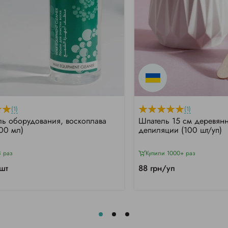
(1)
(1)
ль оборудования, воскоплава
Шпатель 15 см деревян
500 мл)
депиляции (100 шт/уп)
8 раз
Купили 1000+ раз
шт
88 грн/уп