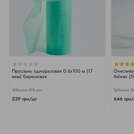
Простынь одноразовая 0.6х100 м (17
Очистите
мкм) бирюзовая
Italwax (
Купили 598 раз
Купили 2
239 грн/шт
646 грн/