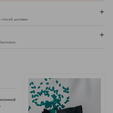
 способ доставки
 бесплатно
склонной
ь