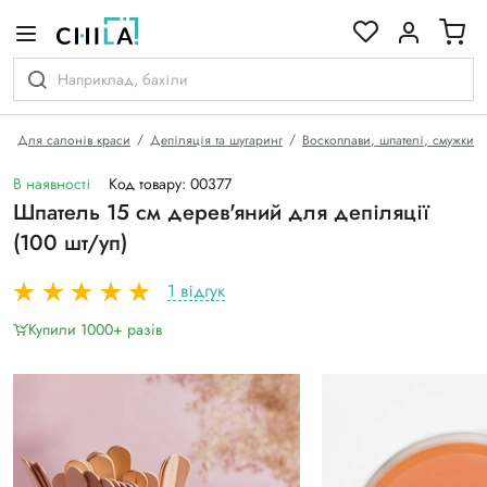
кольоровій гамі
Для салонів краси
Депіляція та шугаринг
Воскоплави, шпателі, смужки
В наявності
Код товару: 00377
Шпатель 15 см дерев'яний для депіляції
(100 шт/уп)
1 відгук
Купили 1000+ разiв