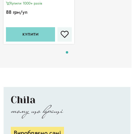
Купили 1000+ разiв
88 грн/уп
КУПИТИ
Chila
тому що кращі
Виробляємо самі