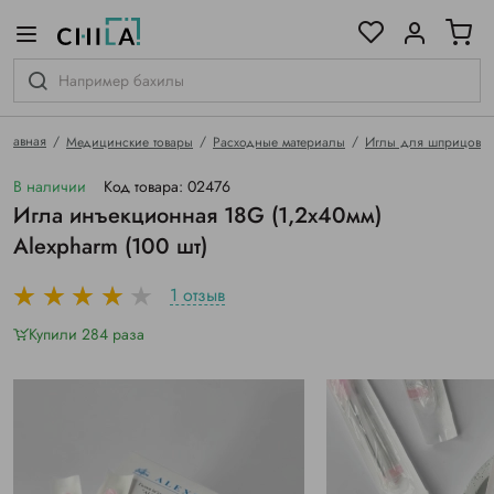
цветовой гамме
ированные
Главная
Медицинские товары
Расходные материалы
Иглы для шприцов
В наличии
Код товара: 02476
Игла инъекционная 18G (1,2х40мм)
Alexpharm (100 шт)
1 отзыв
Купили 284 раза