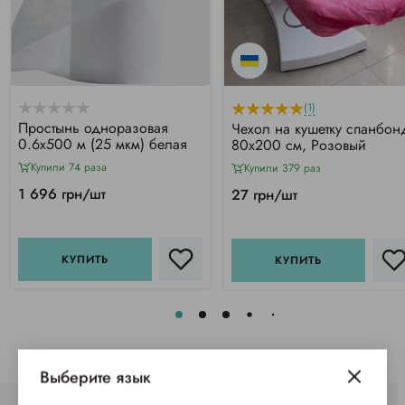
(1)
Простынь одноразовая
Чехол на кушетку спанбон
0.6х500 м (25 мкм) белая
80х200 см, Розовый
Купили 74 раза
Купили 379 раз
1 696 грн/шт
27 грн/шт
КУПИТЬ
КУПИТЬ
Выберите язык