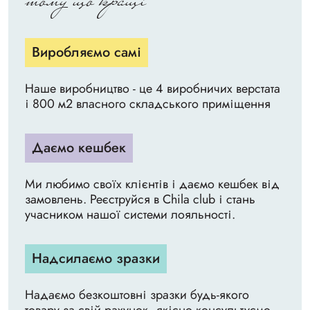
тому що кращі
Виробляємо самі
Наше виробництво - це 4 виробничих верстата
і 800 м2 власного складського приміщення
Даємо кешбек
Ми любимо своїх клієнтів і даємо кешбек від
замовлень. Реєструйся в Chila club і стань
учасником нашої системи лояльності.
Надсилаємо зразки
Надаємо безкоштовні зразки будь-якого