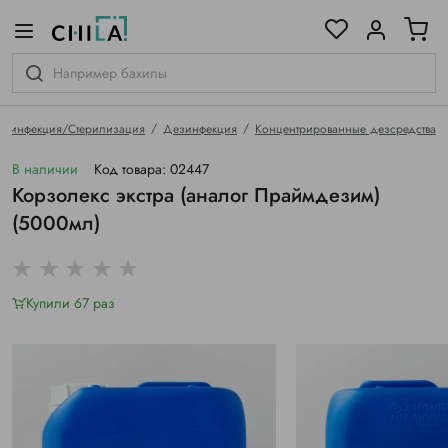
цветовой гамме
ированные
езинфекция/Стерилизация
Дезинфекция
Концентрированные дезсредства
В наличии
Код товара: 02447
Корзолекс экстра (аналог Праймдезим)
(5000мл)
Купили 67 раз