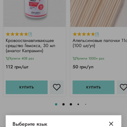
(1)
(1)
Кровоостанавливающее
Апельсиновые палочки 11
средство Гемокса, 30 мл
(100 шт/уп)
(аналог Капрамин)
Купили 408 раз
Купили 1000+ раз
112 грн/шт
50 грн/уп
КУПИТЬ
КУПИТЬ
Выберите язык