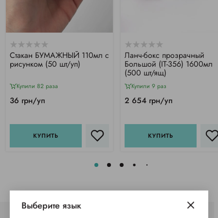
Стакан БУМАЖНЫЙ 110мл с
Ланч-бокс прозрачный
рисунком (50 шт/уп)
Большой (IT-356) 1600мл
(500 шт/ящ)
Купили 82 раза
Купили 9 раз
36 грн/уп
2 654 грн/уп
КУПИТЬ
КУПИТЬ
Выберите язык