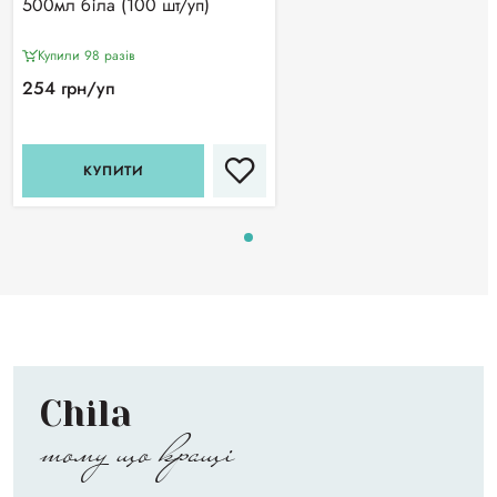
500мл біла (100 шт/уп)
Купили 98 разiв
254 грн/уп
КУПИТИ
Chila
тому що кращі