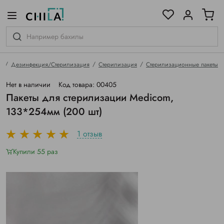
цветовой гамме
ированные
я
Дезинфекция/Стерилизация
Стерилизация
Стерилизационные пакеты
Нет в наличии
Код товара: 00405
Пакеты для стерилизации Medicom,
133*254мм (200 шт)
1 отзыв
Купили 55 раз