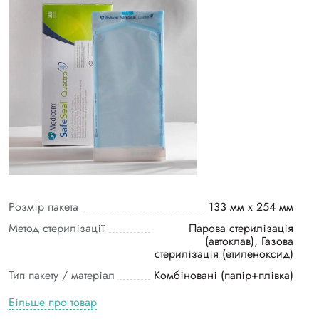
Розмір пакета
133 мм х 254 мм
Метод стерилізації
Парова стерилізація
(автоклав), Газова
стерилізація (етиленоксид)
Тип пакету / матеріал
Комбіновані (папір+плівка)
Більше про товар