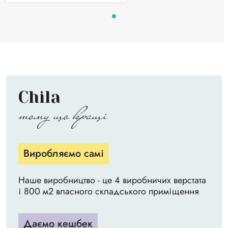
Chila
тому що кращі
Виробляємо самі
Наше виробництво - це 4 виробничих верстата
і 800 м2 власного складського приміщення
Даємо кешбек