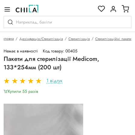
кольоровій гамі
Головна
Дезінфекція/Стерилізація
Стерилізація
Стерилізаційні пакети
Немає в наявності
Код товару: 00405
Пакети для стерилізації Medicom,
133*254мм (200 шт)
1 відгук
Купили 55 разiв