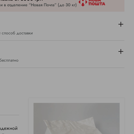
 в отделение “Новая Почта” (до 30 кг)
 способ доставки
 бесплатно
надежной