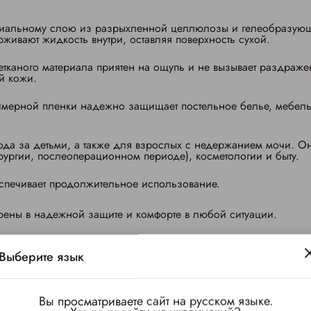
циальному слою из разрыхленной целлюлозы и гелеобразую
рживают жидкость внутри, оставляя поверхность сухой.
тканого материала приятен на ощупь и не вызывает раздраже
й кожи.
мерной пленки надежно защищает постельное белье, мебель
ода за детьми, а также для взрослых с недержанием мочи. О
ургии, послеоперационном периоде), косметологии и быту.
беспечивает продолжительное использование.
рены в надежной защите и комфорте в любой ситуации.
Выберите язык
Вы просматриваете сайт на русском языке.