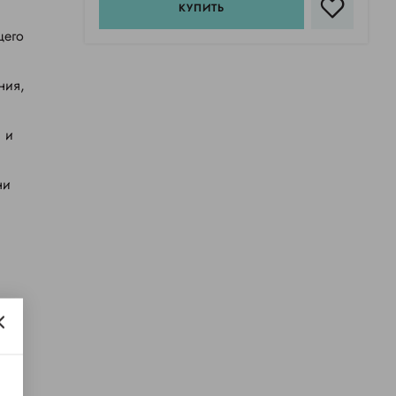
КУПИТЬ
щего
ния,
 и
ни