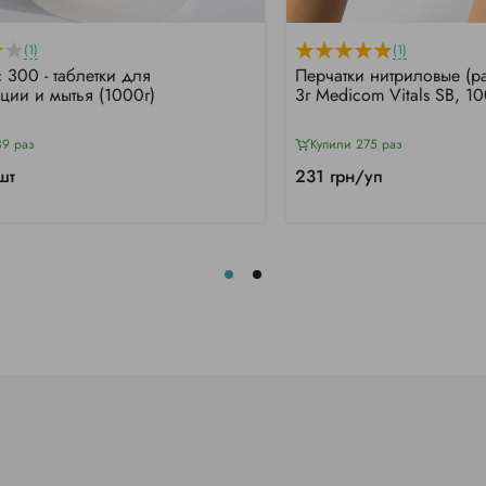
(1)
(1)
 300 - таблетки для
Перчатки нитриловые (р
ции и мытья (1000г)
3г Medicom Vitals SB, 10
39 раз
Купили 275 раз
шт
231 грн/уп