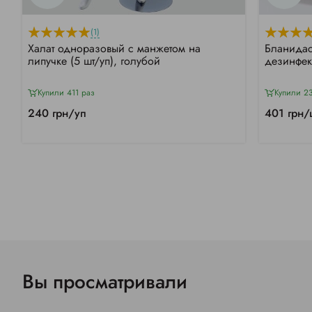
(1)
Халат одноразовый с манжетом на
Бланидас
липучке (5 шт/уп), голубой
дезинфек
Купили 411 раз
Купили 2
240 грн/уп
401 грн/
Вы просматривали