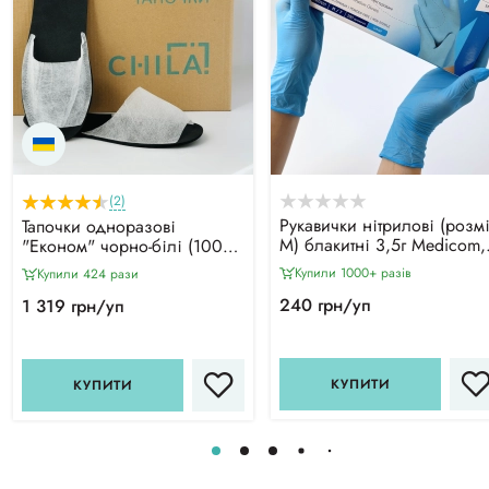
(2)
Рукавички нітрилові (розм
Тапочки одноразові
М) блакитні 3,5г Medicom,
"Економ" чорно-білі (100
100 шт
пар)
Купили 1000+ разiв
Купили 424 рази
240 грн/уп
1 319 грн/уп
КУПИТИ
КУПИТИ