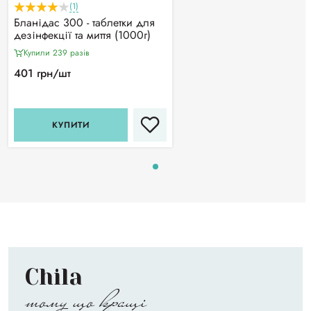
(1)
Бланідас 300 - таблетки для
дезінфекції та миття (1000г)
Купили 239 разiв
401 грн/шт
КУПИТИ
Chila
тому що кращі