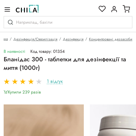
кольоровій гамі
ловна
Дезінфекція/Стерилізація
Дезінфекція
Концентровані деззасоби
В наявності
Код товару: 01354
Бланідас 300 - таблетки для дезінфекції та
миття (1000г)
1 відгук
Купили 239 разiв