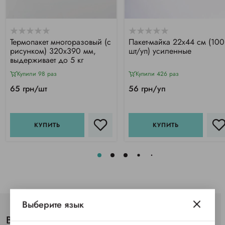
Термопакет многоразовый (с
Пакет-майка 22х44 см (100
рисунком) 320х390 мм,
шт/уп) усиленные
выдерживает до 5 кг
Купили 98 раз
Купили 426 раз
65 грн/шт
56 грн/уп
КУПИТЬ
КУПИТЬ
Выберите язык
Вы просматривали