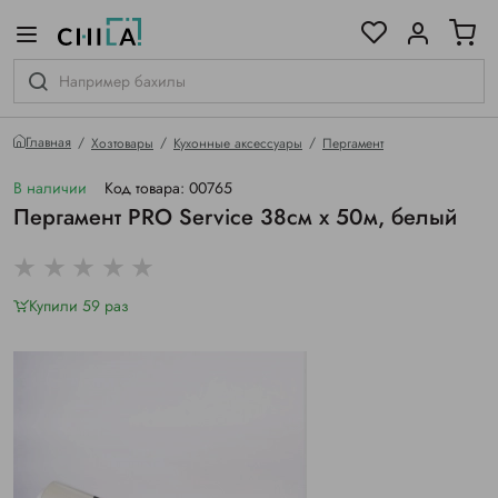
цветовой гамме
ированные
Главная
Хозтовары
Кухонные аксессуары
Пергамент
В наличии
Код товара: 00765
Пергамент PRO Service 38см х 50м, белый
Купили 59 раз