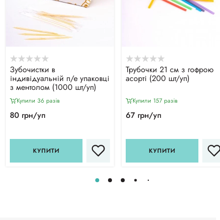
Зубочистки в
Трубочки 21 см з гофрою
індивідуальній п/е упаковці
асорті (200 шт/уп)
з ментолом (1000 шт/уп)
Купили 36 разiв
Купили 157 разiв
80 грн/уп
67 грн/уп
КУПИТИ
КУПИТИ