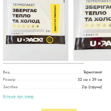
Вид
Термопакет
Розмір
32 см х 39 см
Застібка
Zip (струна)
Більше про товар