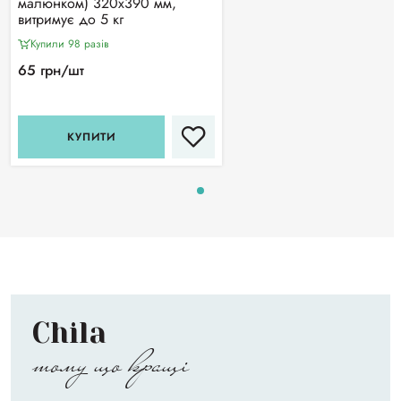
малюнком) 320х390 мм,
витримує до 5 кг
Купили 98 разiв
65 грн/шт
КУПИТИ
Chila
тому що кращі