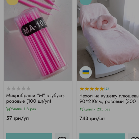
(2)
Микробраши "М" в тубусе,
Чехол на кушетку плюшев
розовые (100 шт/уп)
90*210см, розовый (300 г
м²)
Купили 118 раз
Купили 235 раз
57 грн/уп
743 грн/шт