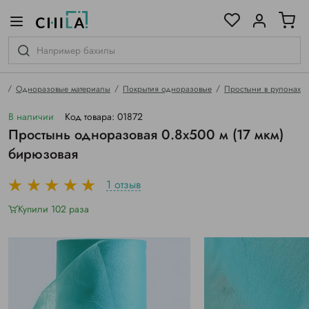
цветовой гамме
ированные
я
Одноразовые материалы
Покрытия одноразовые
Простыни в рулонах
В наличии
Код товара: 01872
Простынь одноразовая 0.8х500 м (17 мкм)
бирюзовая
1 отзыв
Купили 102 раза