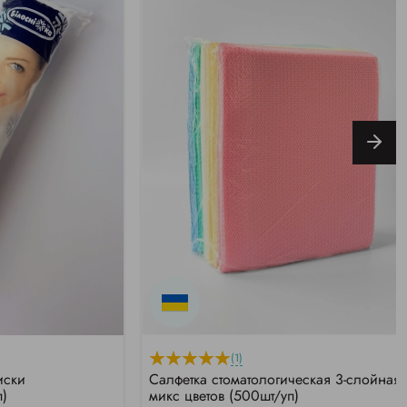
(1)
иски
Салфетка стоматологическая 3-слойная,
п)
микс цветов (500шт/уп)