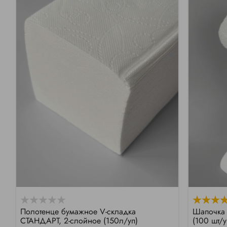
Полотенце бумажное V-складка
Шапочка 
СТАНДАРТ, 2-слойное (150л/уп)
(100 шт/у