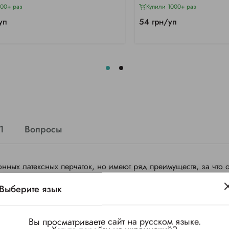
000+ раз
Купили 1000+ раз
уп
54 грн/уп
1
Вопросы
нных латексных перчаток, но имеют ряд преимуществ, за что 
Выберите язык
тат работы и безопасность предоставляемых услуг.
Вы просматриваете сайт на русском языке.