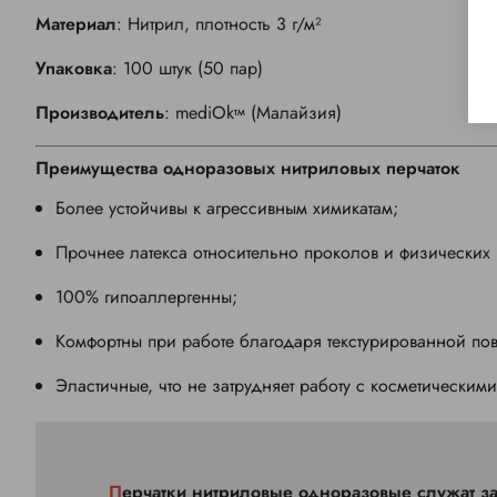
Материал
: Нитрил, плотность 3 г/м²
Упаковка
: 100 штук (50 пар)
Производитель
:
mediOk
(Малайзия)
тм
Преимущества одноразовых нитриловых перчаток
Более устойчивы к агрессивным химикатам;
Прочнее латекса относительно проколов и физических
100% гипоаллергенны;
Комфортны при работе благодаря текстурированной пов
Эластичные, что не затрудняет работу с косметическими
Перчатки нитриловые одноразовые служат защитным барьером для рук не только «носителя», но и