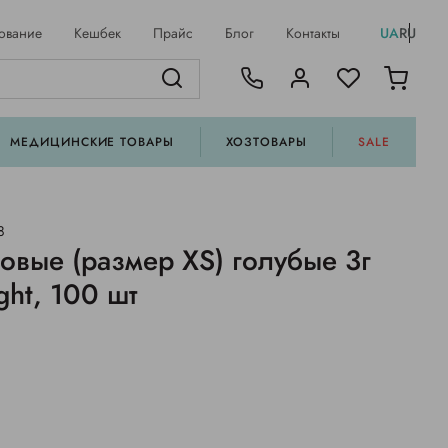
ование
Кешбек
Прайс
Блог
Контакты
UA
RU
МЕДИЦИНСКИЕ ТОВАРЫ
ХОЗТОВАРЫ
SALE
8
овые (размер XS) голубые 3г
ght, 100 шт