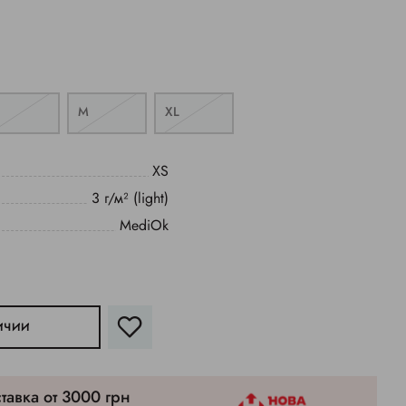
M
ХL
XS
3 г/м² (light)
MediOk
ИЧИИ
тавка от 3000 грн