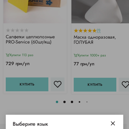
(1)
Салфетки целлюлозные
Маска одноразовая,
PRO-Service (60шт/ящ)
ГОЛУБАЯ
Купили 113 раз
Купили 1000+ раз
729 грн/уп
77 грн/уп
КУПИТЬ
КУПИТЬ
Выберите язык