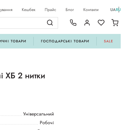
ування
Кешбек
Прайс
Блог
Контакти
UA
RU
ИЧНІ ТОВАРИ
ГОСПОДАРСЬКІ ТОВАРИ
SALE
і ХБ 2 нитки
Універсальний
Робочі