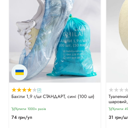
(2)
Бахіли 1,9 г/шт СТАНДАРТ, сині (100 шт)
Туалетни
шаровий,
Купили 1000+ разiв
Купили 49
74 грн/уп
31 грн/ш