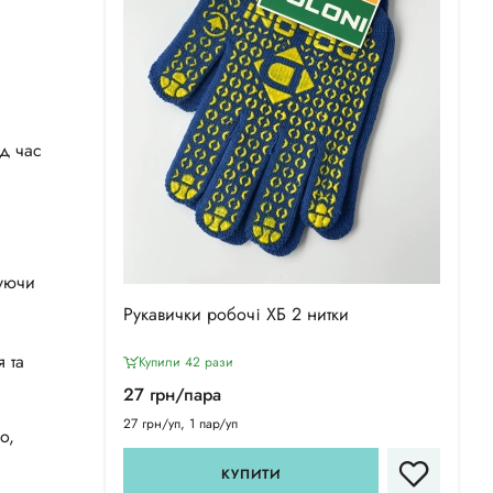
д час
жуючи
Рукавички робочі ХБ 2 нитки
 та
Купили 42 рази
27 грн/пара
27 грн/уп, 1 пар/уп
о,
КУПИТИ