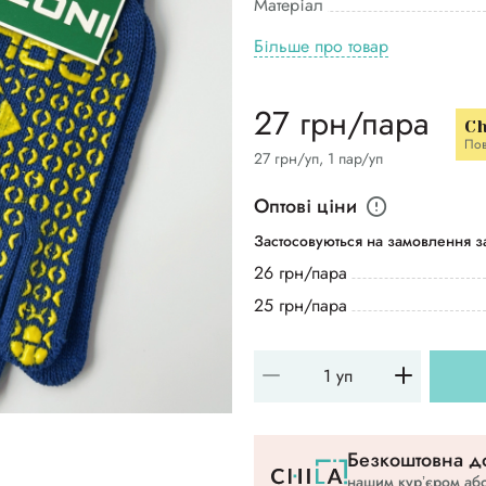
Матеріал
Більше про товар
27 грн/пара
Ch
Пов
27 грн/уп, 1 пар/уп
Оптові ціни
Застосовуються на замовлення за
26 грн/пара
25 грн/пара
Безкоштовна до
нашим курʼєром або