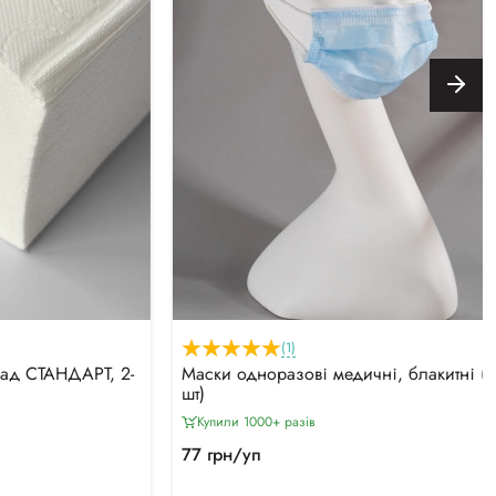
(1)
лад СТАНДАРТ, 2-
Маски одноразові медичні, блакитні (
шт)
Купили 1000+ разiв
77 грн/уп