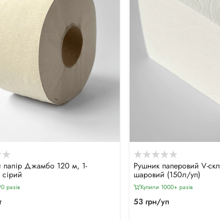
й папір Джамбо 120 м, 1-
Рушник паперовий V-ск
 сірий
шаровий (150л/уп)
0 разiв
Купили 1000+ разiв
т
53 грн/уп