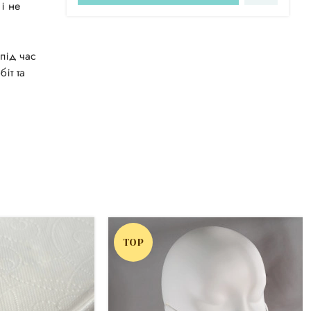
і не
під час
іт та
TOP