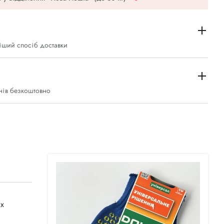
іший спосіб доставки
нів безкоштовно
их