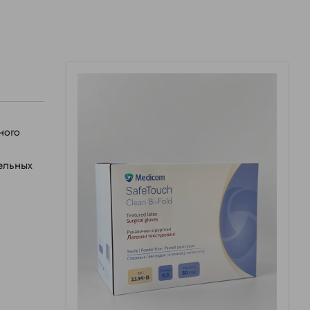
ного
ельных