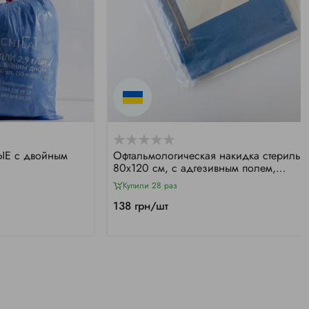
ЫЕ с двойным
Офтальмологическая накидка стерильн
80х120 см, с адгезивным полем,
отверстием и карманом
Купили 28 раз
138 грн/шт