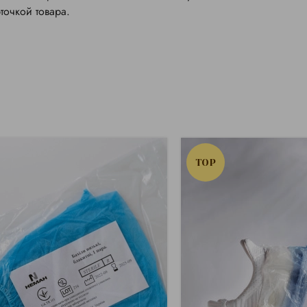
арточкой товара.
TOP