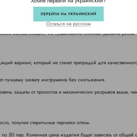
Хотите перейти на украинский?
ПЕРЕЙТИ НА УКРАИНСКИЙ
M
заслуженно получили широкую популярность:
Остаться на русском
еских составляющих, что существенно снижает уровень риска
.
ящий вариант, который не станет преградой для качественног
ует лучшему захвату инструмента без скольжения.
овень защиты от проколов и механических разрывов выше, че
осто, покупая стерильные перчатки оптом.
по 50 пар. Конечная цена изделия будет зависеть от общей 