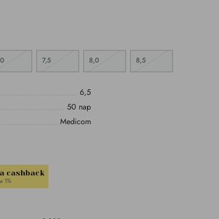
,0
7,5
8,0
8,5
6,5
50 пар
Medicom
la cashback
м 1%