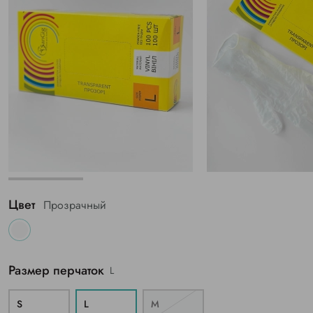
Цвет
Прозрачный
Размер перчаток
L
S
L
M