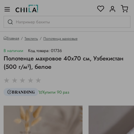
цветовой гамме
ированные
Главная
Текстиль
Полотенца махровые
В наличии
Код товара: 01736
Полотенце махровое 40х70 см, Узбекистан
(500 г/м²), белое
Купили 90 раз
BRANDING