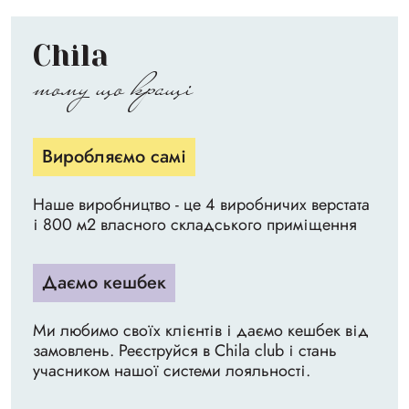
Chila
тому що кращі
Виробляємо самі
Наше виробництво - це 4 виробничих верстата
і 800 м2 власного складського приміщення
Даємо кешбек
Ми любимо своїх клієнтів і даємо кешбек від
замовлень. Реєструйся в Chila club і стань
учасником нашої системи лояльності.