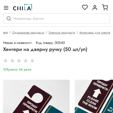
кольоровій гамі
оловна
Одноразова продукція
Готельна продукція
Аксесуари для готелів
Немає в наявності
Код товару: 00540
Хенгери на дверну ручку (50 шт/уп)
Купили 44 рази