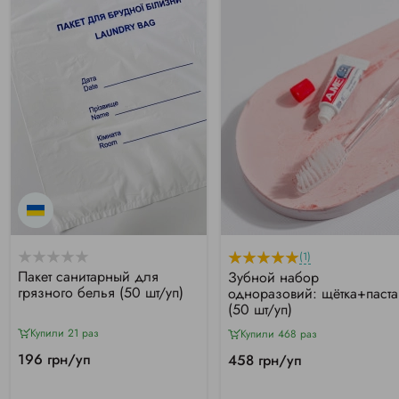
(1)
Пакет санитарный для
Зубной набор
грязного белья (50 шт/уп)
одноразовий: щётка+паста
(50 шт/уп)
Купили 21 раз
Купили 468 раз
196 грн/уп
458 грн/уп