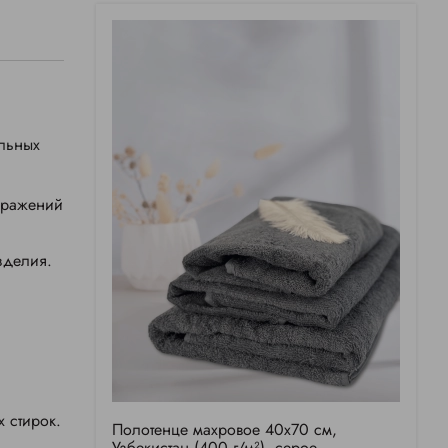
ильных
дражений
зделия.
 стирок.
Полотенце махровое 40х70 см,
Узбекистан (400 г/м²), серое