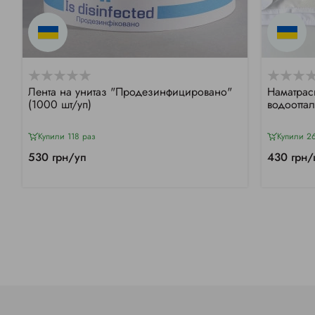
Лента на унитаз "Продезинфицировано"
Наматрас
(1000 шт/уп)
водоотта
Купили 118 раз
Купили 2
530 грн/уп
430 грн/