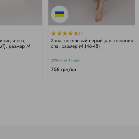
(1)
иниц и спа,
Халат плюшевый серый для гостиниц и
м²), размер М
спа, размер M (46-48)
Купили 45 раз
758 грн/шт