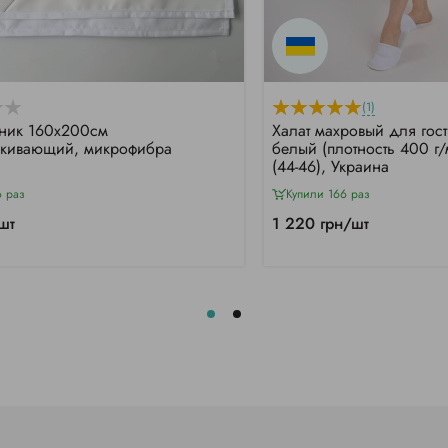
(1)
ник 160х200см
Халат махровый для гост
лкивающий, микрофибра
белый (плотность 400 г/
(44-46), Украина
6 раз
Купили 166 раз
шт
1 220 грн/шт