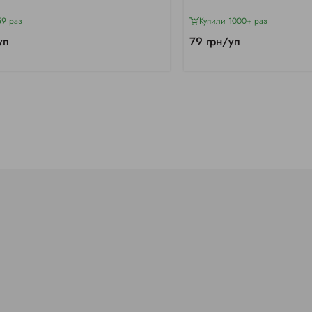
59 раз
Купили 1000+ раз
уп
79 грн/уп