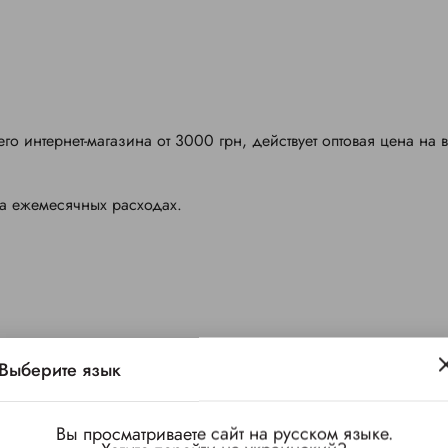
о интернет-магазина от 3000 грн, действует оптовая цена на 
на ежемесячных расходах.
Выберите язык
TOP
Вы просматриваете сайт на русском языке.