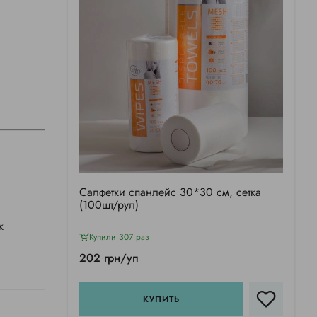
Салфетки спанлейс 30*30 см, сетка
(100шт/рул)
к
Купили 307 раз
202 грн/уп
КУПИТЬ