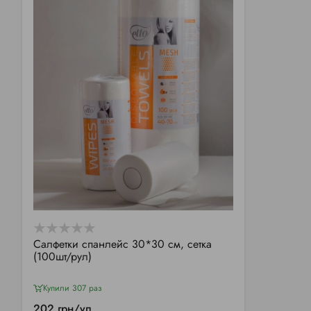
Салфетки спанлейс 30*30 см, сетка
(100шт/рул)
Купили 307 раз
202 грн/уп