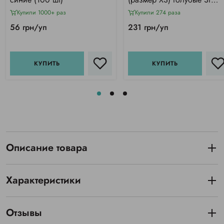
Medicom Vitals SB, 100 шт
Купили 1000+ раз
Купили 274 раза
56 грн/уп
231 грн/уп
КУПИТЬ
КУПИТЬ
Описание товара
Характеристики
Отзывы