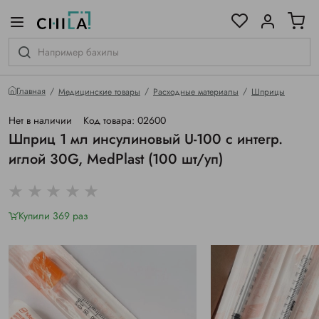
цветовой гамме
ированные
Главная
Медицинские товары
Расходные материалы
Шприцы
Нет в наличии
Код товара: 02600
Шприц 1 мл инсулиновый U-100 с интегр.
иглой 30G, MedPlast (100 шт/уп)
Купили 369 раз