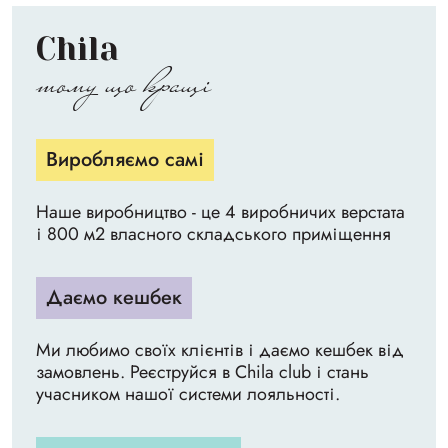
Chila
тому що кращі
Виробляємо самі
Наше виробництво - це 4 виробничих верстата
і 800 м2 власного складського приміщення
Даємо кешбек
Ми любимо своїх клієнтів і даємо кешбек від
замовлень. Реєструйся в Chila club і стань
учасником нашої системи лояльності.