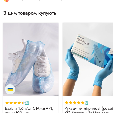
З цим товаром купують
(2)
(1)
Бахіли 1,6 г/шт СТАНДАРТ,
Рукавички нітрилові (розм
сині (100 шт)
XS) блакитні 3г Medicom