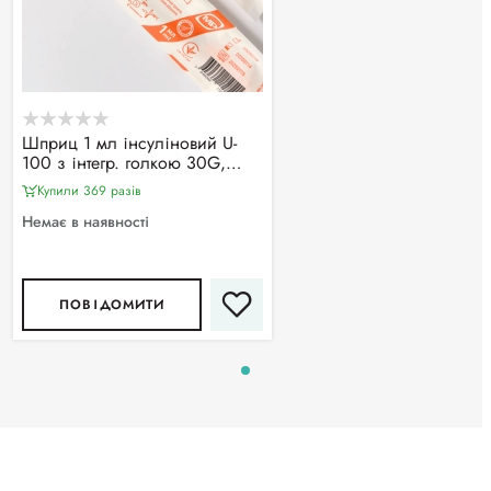
Шприц 1 мл інсуліновий U-
100 з інтегр. голкою 30G,
MedPlast (100 шт/уп)
Купили 369 разiв
Немає в наявності
ПОВІДОМИТИ