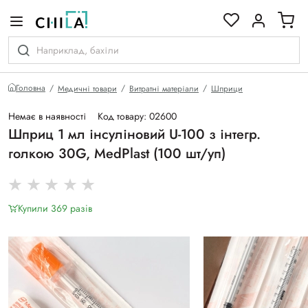
кольоровій гамі
Головна
Медичні товари
Витратні матеріали
Шприци
Немає в наявності
Код товару: 02600
Шприц 1 мл інсуліновий U-100 з інтегр.
голкою 30G, MedPlast (100 шт/уп)
Купили 369 разiв