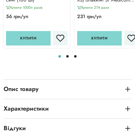
Vitals SB, 100 шт
Купили 1000+ разiв
Купили 274 рази
56 грн/уп
231 грн/уп
КУПИТИ
КУПИТИ
Опис товару
Характеристики
Відгуки