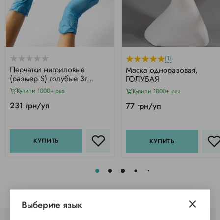
(1)
Перчатки нитриловые
Маска одноразовая,
(размер S) голубые 3г
ГОЛУБАЯ
Medicom Vitals SB, 100 шт
Купили 1000+ раз
Купили 1000+ раз
231 грн/уп
77 грн/уп
КУПИТЬ
КУПИТЬ
Выберите язык