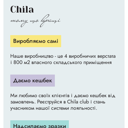
Chila
тому що кращі
Виробляємо самі
Наше виробництво - це 4 виробничих верстата
і 800 м2 власного складського приміщення
Даємо кешбек
Ми любимо своїх клієнтів і даємо кешбек від
замовлень. Реєструйся в Chila club і стань
учасником нашої системи лояльності.
Надсилаємо зразки