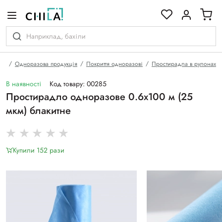
кольоровій гамі
на
Одноразова продукція
Покриття одноразові
Простирадла в рулонах
В наявності
Код товару: 00285
Простирадло одноразове 0.6х100 м (25
мкм) блакитне
Купили 152 рази