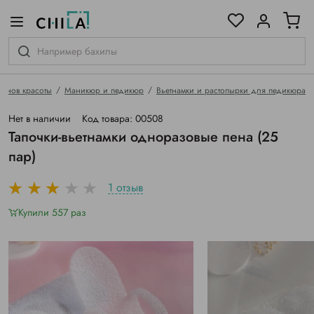
цветовой гамме
ированные
онов красоты
Маникюр и педикюр
Вьетнамки и растопырки для педикюра
Нет в наличии
Код товара: 00508
Тапочки-вьетнамки одноразовые пена (25
пар)
1 отзыв
Купили 557 раз