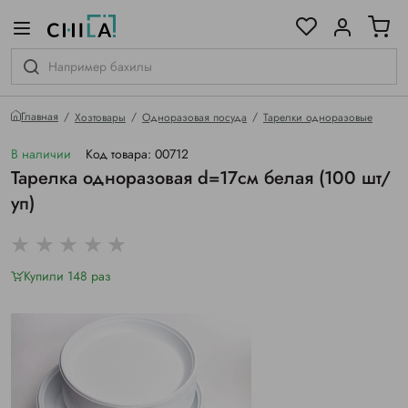
цветовой гамме
ированные
Главная
Хозтовары
Одноразовая посуда
Тарелки одноразовые
В наличии
Код товара: 00712
Тарелка одноразовая d=17см белая (100 шт/
уп)
Купили 148 раз