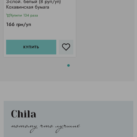
3-слой. белый (8 рул/уп)
Кохавинская бумага
Купили 134 раза
166 грн/уп
КУПИТЬ
Chila
потому что лучшие