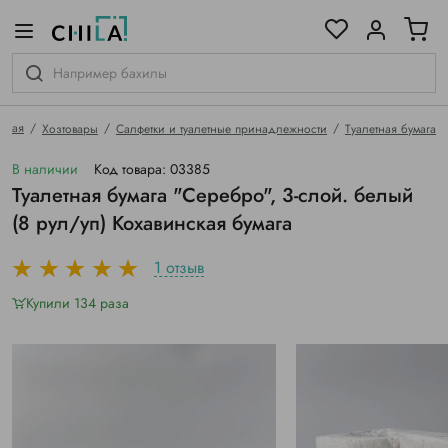
цветовой гамме
ированные
авная
Хозтовары
Салфетки и туалетные принадлежности
Туалетная бумага
В наличии
Код товара: 03385
Туалетная бумага "Серебро", 3-слой. белый
(8 рул/уп) Кохавинская бумага
1 отзыв
Купили 134 раза