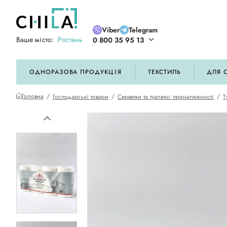
Viber
Telegram
Ваше місто:
Ростань
0 800 35 95 13
ій кольоровій гамі
ОДНОРАЗОВА ПРОДУКЦІЯ
ТЕКСТИЛЬ
ДЛЯ 
Головна
Господарські товари
Серветки та туалетні приналежності
Т