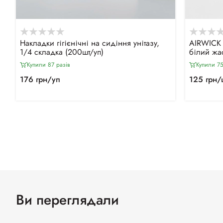
Накладки гігієнічні на сидіння унітазу,
АIRWICK 
1/4 складка (200шт/уп)
білий жа
Купили 87 разiв
Купили 75
176 грн/уп
125 грн/
Ви переглядали