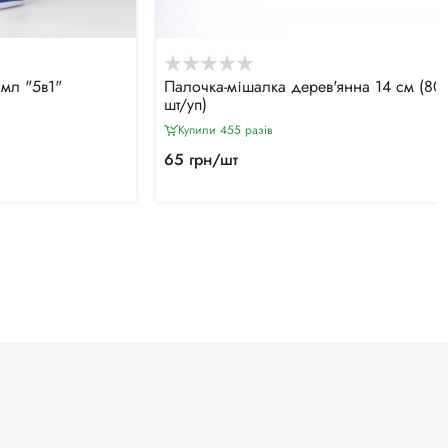
мл "5в1"
Палочка-мішалка дерев'янна 14 см (80
шт/уп)
Купили 455 разiв
65 грн/шт