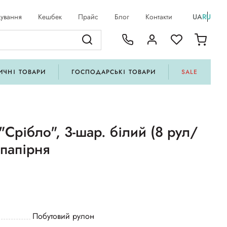
ування
Кешбек
Прайс
Блог
Контакти
UA
RU
ИЧНІ ТОВАРИ
ГОСПОДАРСЬКІ ТОВАРИ
SALE
"Срібло", 3-шар. білий (8 рул/
 папірня
Побутовий рулон