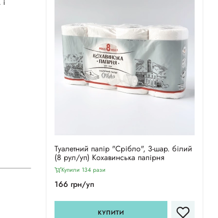
 і
Туалетний папір "Срібло", 3-шар. білий
(8 рул/уп) Кохавинська папірня
Купили 134 рази
166 грн/уп
КУПИТИ