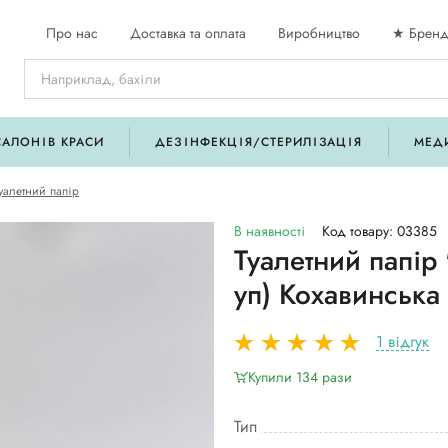
Про нас
Доставка та оплата
Виробництво
★ Бренд
САЛОНІВ КРАСИ
ДЕЗІНФЕКЦІЯ/СТЕРИЛІЗАЦІЯ
МЕД
уалетний папір
В наявності
Код товару: 03385
Туалетний папір 
уп) Кохавинська
1 відгук
Купили 134 рази
Тип