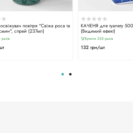
освіжувач повітря "Свіжа роса та
КАЧЕНЯ для туалету 500
смин", спрей (237мл)
(Видимий ефект)
 разiв
Купили 235 разiв
шт
132 грн/шт