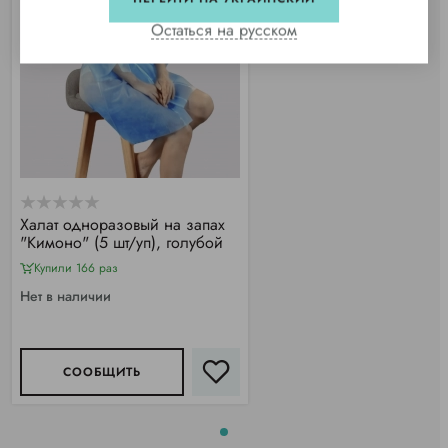
Остаться на русском
Халат одноразовый на запах
"Кимоно" (5 шт/уп), голубой
Купили 166 раз
Нет в наличии
СООБЩИТЬ