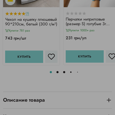
(1)
Перчатки нитриловые
Чехол на кушетку плюшевый
(размер S) голубые 3г
90*210см, белый (300 г/м²)
Medicom Vitals SB, 100 шт
Купили 1000+ раз
Купили 781 раз
231 грн/уп
743 грн/шт
КУПИТЬ
КУПИТЬ
Описание товара