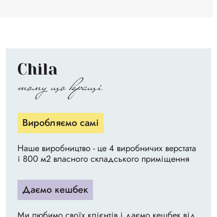
Chila
тому що кращі
Виробляємо самі
Наше виробництво - це 4 виробничих верстата
і 800 м2 власного складського приміщення
Даємо кешбек
Ми любимо своїх клієнтів і даємо кешбек від