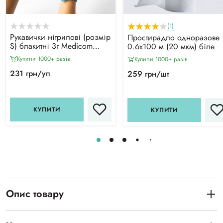
(1)
Рукавички нітрилові (розмір
Простирадло одноразове
S) блакитні 3г Medicom
0.6х100 м (20 мкм) біле
Vitals SB, 100 шт
Купили 1000+ разiв
Купили 1000+ разiв
231 грн/уп
259 грн/шт
КУПИТИ
КУПИТИ
Опис товару