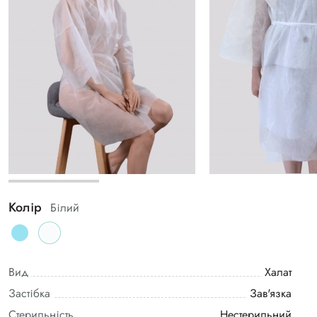
Колір
Білий
Вид
Халат
Застібка
Зав'язка
Стерильність
Нестерильний