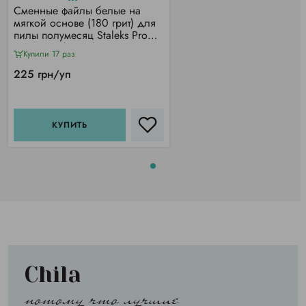
Сменные файлы белые на
мягкой основе (180 грит) для
пилы полумесяц Staleks Pro
Expert 40 (30 шт)
Купили 17 раз
225 грн/уп
КУПИТЬ
Chila
потому что лучшие