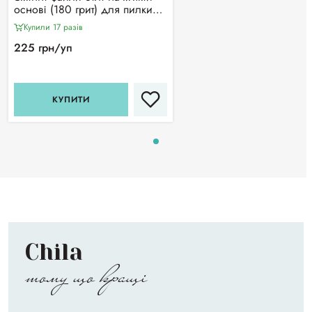
основі (180 грит) для пилки
півмісяць Staleks Pro Expert 40
Купили 17 разiв
(30 шт)
225 грн/уп
КУПИТИ
Chila
тому що кращі