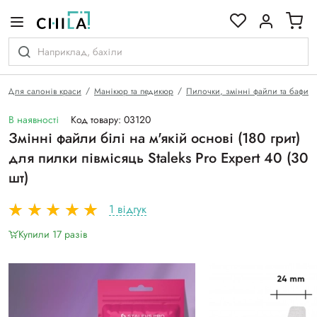
кольоровій гамі
Для салонів краси
Манікюр та педикюр
Пилочки, змінні файли та бафи
В наявності
Код товару: 03120
Змінні файли білі на м'якій основі (180 грит)
для пилки півмісяць Staleks Pro Expert 40 (30
шт)
1 відгук
Купили 17 разiв