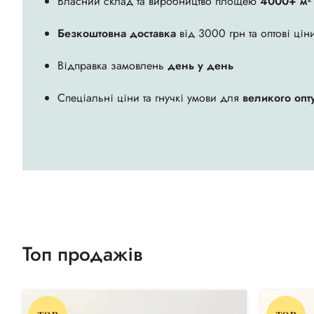
Власний склад та виробництво площею
4000+ м²
Безкоштовна доставка
від 3000 грн та оптові цін
Відправка замовлень
день у день
Спеціальні ціни та гнучкі умови для
великого опт
ХАЛАТИ CHILA™
переглянути асортимент
Топ продажів