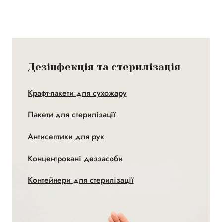
Дезінфекція та стерилізація
Крафт-пакети для сухожару
Пакети для стерилізації
Антисептики для рук
Концентровані деззасоби
Контейнери для стерилізації