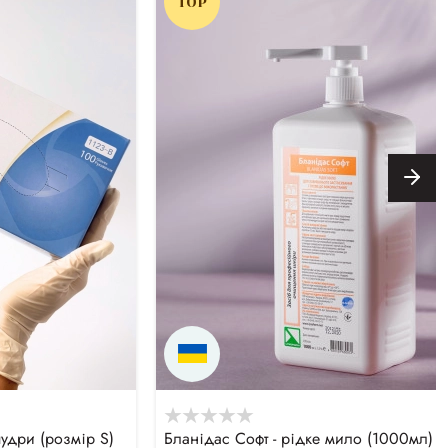
TOP
пудри (розмір S)
Бланідас Софт - рідке мило (1000мл)