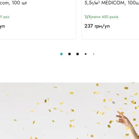
icom, 100 шт
5,5г/м² MEDICOM, 100ш
1 раз
Купили 450 разiв
уп
237 грн/уп