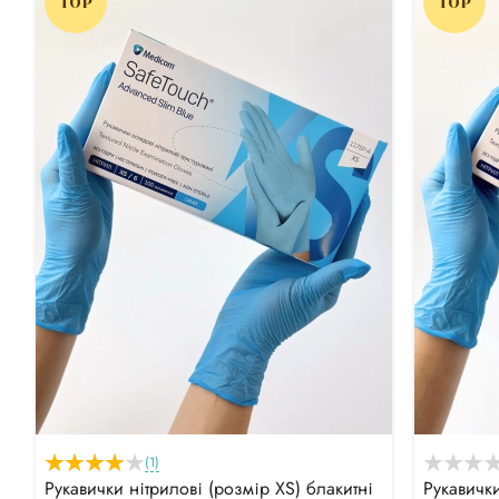
TOP
TOP
(1)
Рукавички нітрилові (розмір XS) блакитні
Рукавички