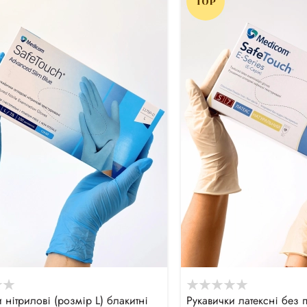
TOP
 нітрилові (розмір L) блакитні
Рукавички латексні без 