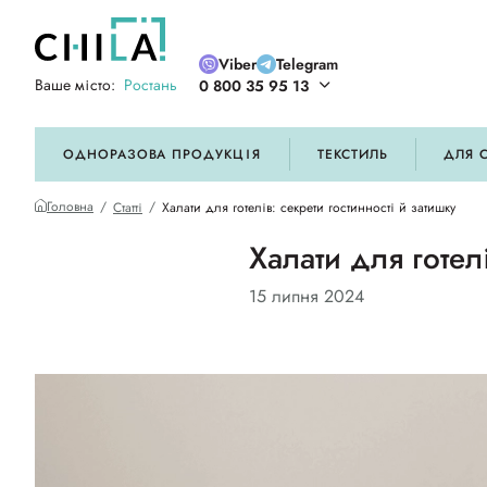
Viber
Telegram
Ваше місто:
Ростань
0 800 35 95 13
ій кольоровій гамі
ОДНОРАЗОВА ПРОДУКЦІЯ
ТЕКСТИЛЬ
ДЛЯ 
Головна
Статті
Халати для готелів: секрети гостинності й затишку
Халати для готел
15 липня 2024