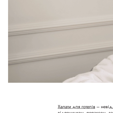
Халати для готелів
– невідд
відпочинком, релаксом, зат