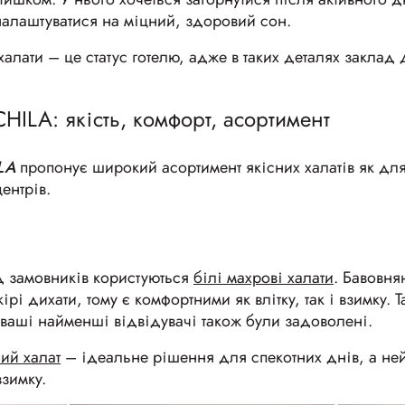
алаштуватися на міцний, здоровий сон.
 халати – це статус готелю, адже в таких деталях заклад
CHILA: якість, комфорт, асортимент
LA
пропонує широкий асортимент якісних халатів як для 
ентрів.
 замовників користуються
білі махрові халати
. Бавовня
ірі дихати, тому є комфортними як влітку, так і взимку.
 ваші найменші відвідувачі також були задоволені.
ий халат
– ідеальне рішення для спекотних днів, а не
взимку.