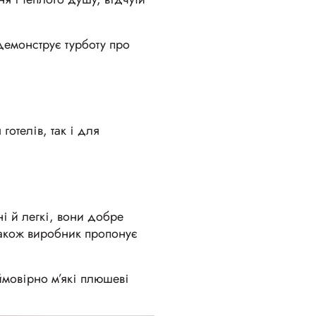
 демонструє турботу про
готелів, так і для
ні й легкі, вони добре
 Також виробник пропонує
ймовірно м’які плюшеві