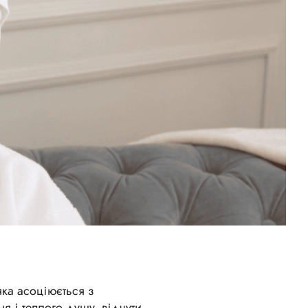
ка асоціюється з
я і теплого душу, відчути