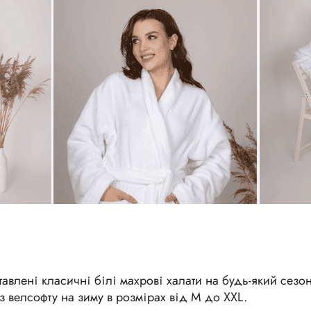
авлені класичні білі махрові халати на будь-який сезон
и з велсофту на зиму в розмірах від M до XXL.