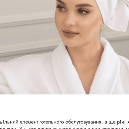
ільний елемент готельного обслуговування, а ще річ, я
ишком. У нього хочеться загорнутися після активного дн