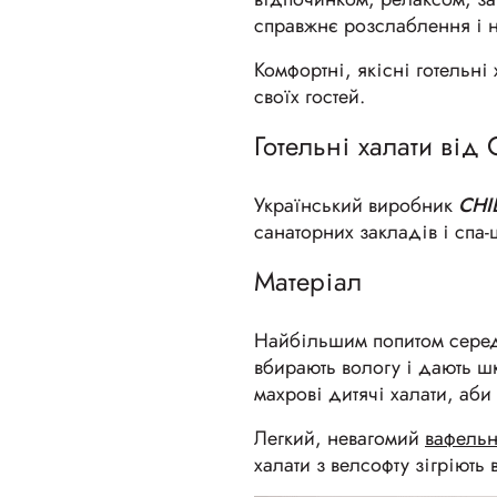
справжнє розслаблення і н
Комфортні, якісні готельні
своїх гостей.
Готельні халати від 
Український виробник
CHI
санаторних закладів і спа-ц
Матеріал
Найбільшим попитом серед
вбирають вологу і дають шк
махрові дитячі халати, аби
Легкий, невагомий
вафельн
халати з велсофту зігріють 