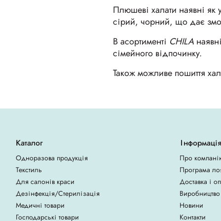
Плюшеві халати наявні як у
сірий, чорний, що дає змо
В асортименті
CHILA
наявні
сімейного відпочинку.
Також можливе пошиття хал
Каталог
Інформаці
Одноразова продукція
Про компані
Текстиль
Програма ло
Для салонів краси
Доставка і о
Дезінфекція/Стерилізація
Виробництво
Медичні товари
Новини
Господарські товари
Контакти