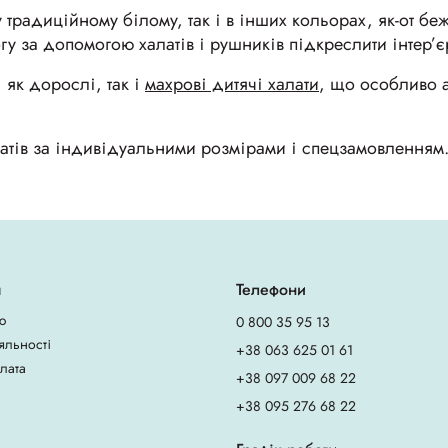
 традиційному білому, так і в інших кольорах, як-от б
гу за допомогою халатів і рушників підкреслити інтер’
 як дорослі, так і
махрові дитячі халати
, що особливо 
атів за індивідуальними розмірами і спецзамовленням
я
Телефони
ю
0 800 35 95 13
яльності
+38 063 625 01 61
плата
+38 097 009 68 22
+38 095 276 68 22