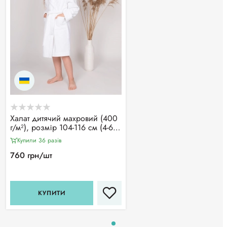
Халат дитячий махровий (400
г/м²), розмір 104-116 см (4-6
років) CHILA™
Купили 36 разiв
760 грн/шт
КУПИТИ