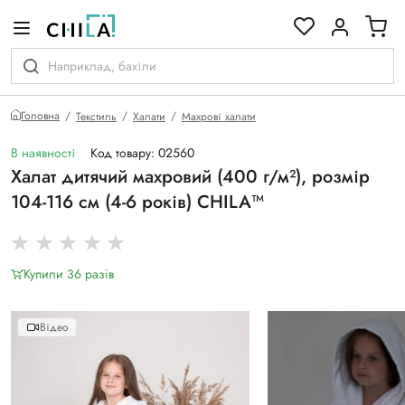
кольоровій гамі
Головна
Текстиль
Халати
Махрові халати
В наявності
Код товару: 02560
Халат дитячий махровий (400 г/м²), розмір
104-116 см (4-6 років) CHILA™
Купили 36 разiв
Відео