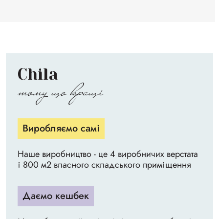
Chila
тому що кращі
Виробляємо самі
Наше виробництво - це 4 виробничих верстата
і 800 м2 власного складського приміщення
Даємо кешбек